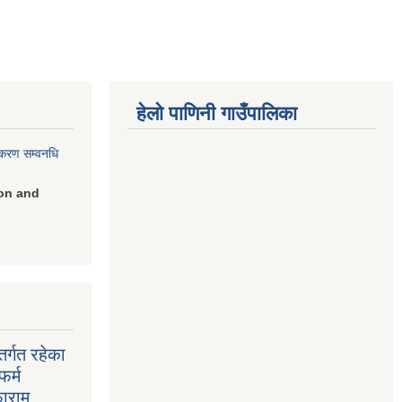
हेलो पाणिनी गाउँपालिका
िकरण सम्वनधि
on and
र्गत रहेका
फर्म
फाराम