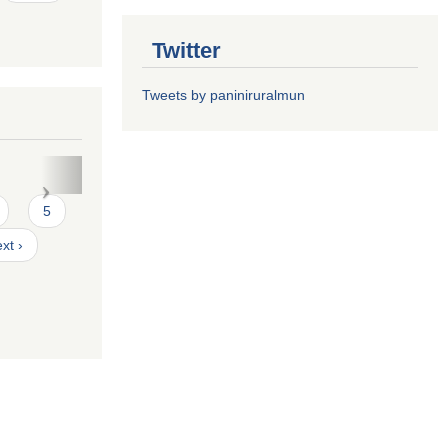
Twitter
Tweets by paniniruralmun
त फारमः
5
xt ›