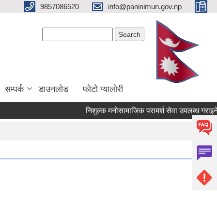
9857086520
info@paninimun.gov.np
Search form
Search
सम्पर्क
डाउनलोड
फोटो ग्यालोरी
निशुल्क मनोसामाजिक परामर्श सेवा उपलब्ध गराइने सम्बन्ध