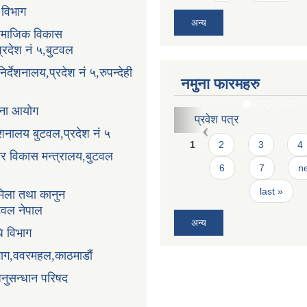
ा विभाग
अन्य
सामाजिक विकास
प्रदेश नं ५,बुटवल
र्देशनालय,प्रदेश नं ५,रुपन्देही
नमुना फारमहरु
ोजना आयोग
करार सेवाको लागि दरखास्
्देशनालय बुटवल,प्रदेश नं ५
Pages
1
2
3
4
धार विकास मन्त्रालय,बुटवल
6
7
ne
last »
िला तथा कानुन
ुटवल नेपाल
अन्य
ि विभाग
भाग,ववरमहल,काठमाडौं
अनुसन्धान परिषद