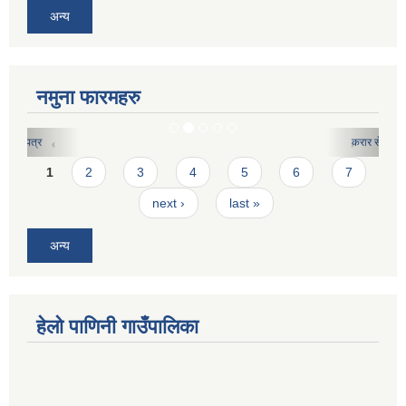
अन्य
नमुना फारमहरु
करार सेवाको लागि दरखास्त फारमः
Pages
1
2
3
4
5
6
7
next ›
last »
अन्य
हेलो पाणिनी गाउँपालिका